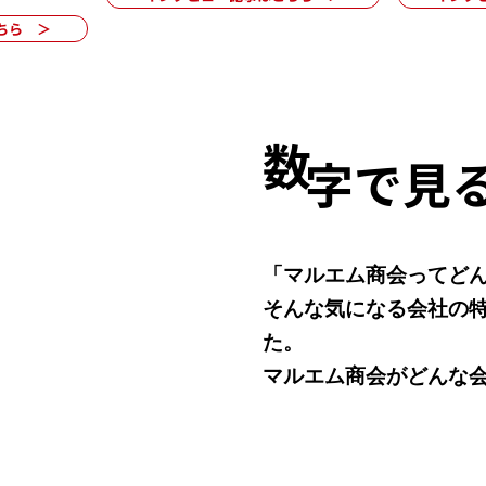
ちら ＞
数
字で見
「マルエム商会ってど
そんな気になる会社の
た。
​マルエム商会がどんな