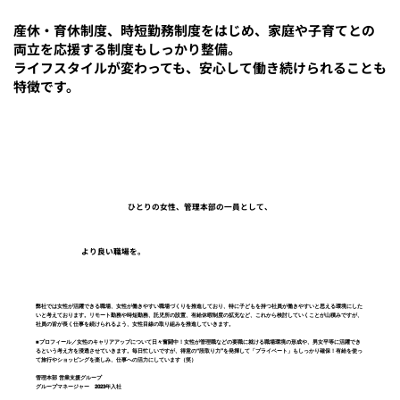
産休・育休制度、時短勤務制度をはじめ、家庭や子育てとの
両立を応援する制度もしっかり整備。
ライフスタイルが変わっても、安心して働き続けられることも
特徴です。
ひとりの女性、管理本部の一員として、
より良い職場を。
弊社では女性が活躍できる職場、女性が働きやすい職場づくりを推進しており、特に子どもを持つ社員が働きやすいと思える環境にした
いと考えております。リモート勤務や時短勤務、託児所の設置、有給休暇制度の拡充など、これから検討していくことが山積みですが、
社員の皆が長く仕事を続けられるよう、女性目線の取り組みを推進していきます。
■プロフィール／女性のキャリアアップについて日々奮闘中！女性が管理職などの要職に就ける職場環境の形成や、男女平等に活躍でき
るという考え方を浸透させていきます。毎日忙しいですが、得意の“段取り力”を発揮して「プライベート」もしっかり確保！有給を使っ
て旅行やショッピングを楽しみ、仕事への活力にしています（笑）
管理本部 営業支援グループ
グループマネージャー 2023年入社