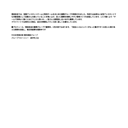
豊田支店では、営業アシスタントチームと物流チームをまとめた業務グループが新設されました。外回りは出来ない女性アシスタントで
も内勤営業として営業さんの困っていることを吸い上げ、互いに業務を依頼しやすい環境づくりを目指しています。１人で動くより「チ
ームで効率よく動くにはどうしたら良いか。」皆さんと都度話し合いながら業務しています。
プライベートでは育児との両立、自分の時間もバランス良く楽しく仕事をしています。
■プロフィール／豊田支店の業務グループで奮闘中。3児の母でもあります。「支店にいるメンバーがもっと働きやすくお互いに助けあ
える環境を目指し、毎日改善策を模索中です
中日本営業本部 豊田業務グループ
グループマネージャー 2017年入社