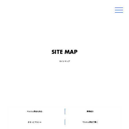
SITE MAP
サイトマップ
マルエム商会を知る
事業紹介
まるっとマルシェ
マルエム商会で働く