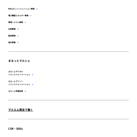
FAロボットソリューション事業
>
電力機器エネルギー事業
>
環境システム事業
>
LED事業
>
新規事業
>
海外事業
>
まるっとマルシェ
まるっとデジタル
トランスフォーメーション
>
まるっとグリーン
トランスフォーメーション
>
まるっと現場改善
>
マルエム商会で働く
CSR・SDGs