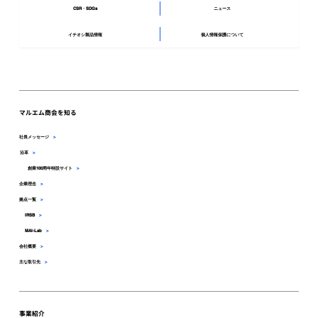
CSR・SDGs
ニュース
イチオシ製品情報
個人情報保護について
マルエム商会を知る
社長メッセージ
>
沿革
>
創業100周年特設サイト
>
企業理念
>
拠点一覧
>
IRSB
>
MAI-Lab
>
会社概要
>
主な取引先
>
事業紹介