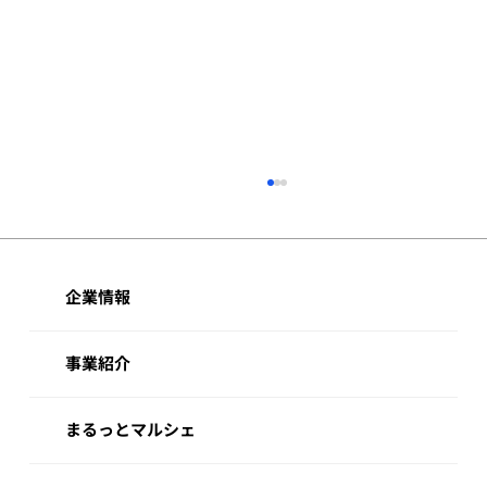
第2回 関西ネプコンジャパンご来場の御
礼
2026年5月13日（水）～15日（金）の3日間、
インテックス大阪にて開催された「第2回 関西
企業情報
ネプコンジャパン」におきまして、当社ブース
へお立ち寄りいただき、誠にありがとうござい
事業紹介
ました。 会期中は、多くのお客様にご来場いた
だき、当社が取り扱う商品や各種ソリューショ
ンについてご紹介する機会をいただきました。
まるっとマルシェ
特に、当社として日本初展示を行った12インチ
のエピ付きウエハーには、多くのお客様からご